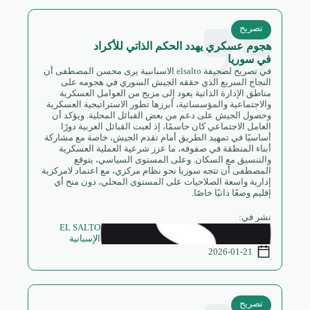
تصريح
هجوم عسكري يهدد الحكم الذاتي للأكراد
في سوريا
في تصريح لصحيفة elsalto الاسبانبية يرى محسن المصطفى أن
النجاح السريع الذي حققه الجيش السوري في هجومه على
مناطق الإدارة الذاتية يعود إلى مزيج من العوامل العسكرية
والاجتماعية والمؤسساتية، أبرزها تطور الاستراتيجية العسكرية
وحصول الجيش على دعم من بعض القبائل المحلية. ويؤكد أن
العامل الاجتماعي كان حاسمًا، إذ لعبت القبائل العربية دورًا
أساسيًا في تمهيد الطريق أمام تقدم الجيش، خاصة مع مشاركة
أبناء المنطقة في صفوفه، ما عزز شرعية العملية العسكرية
والتنسيق مع السكان. وعلى المستوى السياسي، يتوقع
المصطفى أن تتجه سوريا نحو نظام مركزي، مع اعتماد لامركزية
إدارية واسعة الصلاحيات على المستوى المحلي، دون منح أي
إقليم وضعًا ذاتيًا خاصًا.
نشر في:
EL SALTO
الإسبانية
2026-01-21
تصريح