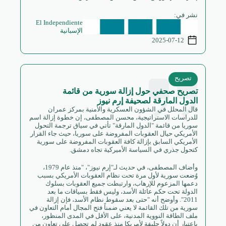
نشر في:
El Independiente
الإسبانية
2025-07-12
تصريح
تصريح صحفي حول إزالة سورية من قائمة
الدول المارقة لصحيفة إرم نيوز
قال المحلل في الشؤون العسكرية والأمنية بمركز عمران
للدراسات الاستراتيجية، محسن المصطفى، إن خطوة إزالة اسم
سوريا من قائمة "الدول المارقة" تأتي في سياق ترجمة التحول
الأمريكي حيال العقوبات المفروضة على سوريا، حيث جاء القرار
الأمريكي السابق بإزالة كافة العقوبات المفروضة على سورية
كتحول جذري في السياسة الأميركية تجاه دمشق.
وأضاف المصطفى، في حديث لـ"إرم نيوز"، "منذ عام 1979،
وُضعت سورية لأول مرة تحت نظام العقوبات الأمريكي بسبب
دعمها المزعوم للإرهاب، وارتبطت جميع العقوبات بسلوك
الدولة تحت حكم عائلة الأسد، وليس فقط بسياقات ما بعد
2011". وأوضح أنه "حتى بعد سقوط نظام الأسد، فإن إزالة
سورية من تلك القائمة لا يعني ضمناً فتح المجال أمام التعاون في
ملف الطاقة النووية المدنية، على الأقل في المدى المنظور،
باعتبار أن دولاً حليفة لأمريكا منذ عقود لم تحصل على تعاون من