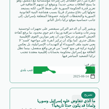
أنقرة من دعم الفصائل إلى شراكة مؤسساتية مع دمشق، وهو
ما يمنح العلاقات منحى جديداً. ويتوقع أن تسهم الاتفاقية في
تعزيز قدرة الحكومة السورية على ضبط الأمن، لكنه يستبعد
تحولها إلى دفاع مشترك قريبًا بسبب هشاشة البنية القانونية
السورية والتحفظات الدولية، خصوصًا المتعلقة بإسرائيل، إلى
جانب حساسية موقع تركيا داخل الناتو.
ويشير إلى أن الدعم التركي سيقتصر على تجهيزات لوجستية
ومدرعات وتقنيات مراقبة وربما دعم جوي محدود، ما يرفع كفاءة
الجيش السوري تدريجيًا دون أن يغير موازين القوى الإقليمية
بشكل جذري. كما يؤكد أن تركيز أنقرة على مواجهة "قسد" لا
يعني تحييد ملف السويداء أو التهديدات الإسرائيلية، بل يعكس
أولوية تركية في منع "قسد" من فرض واقع منفصل، بينما تظل
العلاقة مع إسرائيل محكومة بحسابات إقليمية معقدة تتجنب
تركيا التصعيد المباشر فيها.
نشر في:
عنب بلدي
2025-08-14
تصريح
ما الذي تتفاوض عليه إسرائيل وسوريا
ولماذا قد يكون حدثاً تاريخياً؟