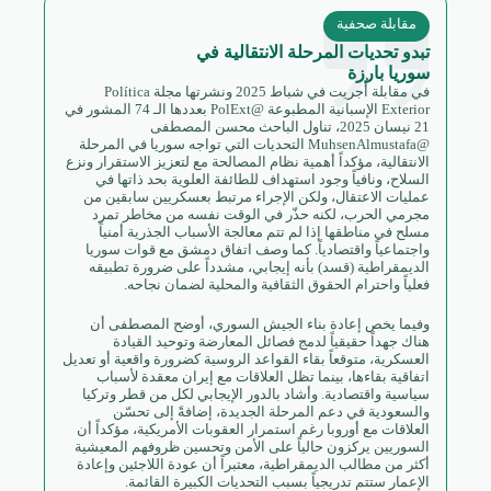
مقابلة صحفية
تبدو تحديات المرحلة الانتقالية في
سوريا بارزة
في مقابلة أُجريت في شباط 2025 ونشرتها مجلة Política
Exterior الإسبانية المطبوعة @PolExt بعددها الـ 74 المشور في
21 نيسان 2025، تناول الباحث محسن المصطفى
@MuhsenAlmustafa التحديات التي تواجه سوريا في المرحلة
الانتقالية، مؤكداً أهمية نظام المصالحة مع لتعزيز الاستقرار ونزع
السلاح، ونافياً وجود استهداف للطائفة العلوية بحد ذاتها في
عمليات الاعتقال، ولكن الإجراء مرتبط بعسكريين سابقين من
مجرمي الحرب، لكنه حذّر في الوقت نفسه من مخاطر تمرد
مسلح في مناطقها إذا لم تتم معالجة الأسباب الجذرية أمنياً
واجتماعياً واقتصادياً. كما وصف اتفاق دمشق مع قوات سوريا
الديمقراطية (قسد) بأنه إيجابي، مشدداً على ضرورة تطبيقه
فعلياً واحترام الحقوق الثقافية والمحلية لضمان نجاحه.
وفيما يخص إعادة بناء الجيش السوري، أوضح المصطفى أن
هناك جهداً حقيقياً لدمج فصائل المعارضة وتوحيد القيادة
العسكرية، متوقعاً بقاء القواعد الروسية كضرورة واقعية أو تعديل
اتفاقية بقاءها، بينما تظل العلاقات مع إيران معقدة لأسباب
سياسية واقتصادية. وأشاد بالدور الإيجابي لكل من قطر وتركيا
والسعودية في دعم المرحلة الجديدة، إضافةً إلى تحسّن
العلاقات مع أوروبا رغم استمرار العقوبات الأمريكية، مؤكداً أن
السوريين يركزون حالياً على الأمن وتحسين ظروفهم المعيشية
أكثر من مطالب الديمقراطية، معتبراً أن عودة اللاجئين وإعادة
الإعمار ستتم تدريجياً بسبب التحديات الكبيرة القائمة.