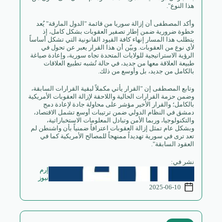
هذا النوع".
وأكد المصطفى أن إزالة سوريا من قائمة "الدول المارقة" يُعد
خطوة ضرورية ضمن إطار تصفير العقوبات بشكل كامل، إذ
يتطلب هذا المسار إنهاء كافة القيود القانونية التي تشكل أساساً
لأي نوع من العقوبات. وبيّن أن هذا القرار يعبر عن تحول في
الرؤية الاستراتيجية للولايات المتحدة تجاه سورية، وإعادة صياغة
طبيعة العلاقة معها من جديد، في حالة تُشبه تطبيع العلاقات
بالكامل من جديد، بل وأوسع من ذلك.
وتابع المصطفى إن "القرار يأتي مكملاً لبقية القرارات السابقة،
وضمن حزمة القرارات الحالية واللاحقة لإزالة العقوبات الأمريكية
بالكامل؛ والقرار الأخير مؤشر على محاولة جادة لإعادة دمج
دمشق في النظام الدولي ضمن ترتيبات أوسع تشمل الاقتصاد،
والتكنولوجيا، وربما الأمن وتبادل المعلومات الاستخباراتية،
وبشكل عام تمثل إزالة العقوبات اعترافاً ضمنياً بأن واشنطن لم
تعد ترى في سورية تهديداً ممنهجاً للمصالح الأمريكية كما في
العقود السابقة".
نشر في:
إرم
نيوز
2025-06-10