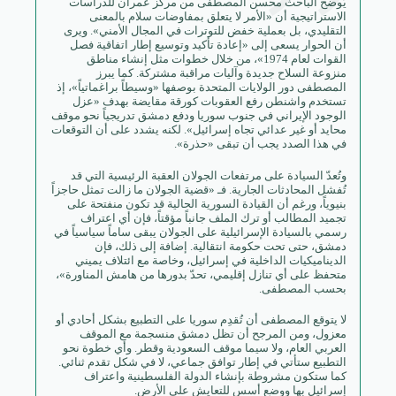
يُوضح الباحث محسن المصطفى من مركز عمران للدراسات
الاستراتيجية أن «الأمر لا يتعلق بمفاوضات سلام بالمعنى
التقليدي، بل بعملية خفض للتوترات في المجال الأمني». ويرى
أن الحوار يسعى إلى «إعادة تأكيد وتوسيع إطار اتفاقية فصل
القوات لعام 1974»، من خلال خطوات مثل إنشاء مناطق
منزوعة السلاح جديدة وآليات مراقبة مشتركة. كما يبرز
المصطفى دور الولايات المتحدة بوصفها «وسيطاً براغماتياً»، إذ
تستخدم واشنطن رفع العقوبات كورقة مقايضة بهدف «عزل
الوجود الإيراني في جنوب سوريا ودفع دمشق تدريجياً نحو موقف
محايد أو غير عدائي تجاه إسرائيل». لكنه يشدد على أن التوقعات
في هذا الصدد يجب أن تبقى «حذرة».
وتُعدّ السيادة على مرتفعات الجولان العقبة الرئيسية التي قد
تُفشل المحادثات الجارية. فـ «قضية الجولان ما زالت تمثل حاجزاً
بنيوياً، ورغم أن القيادة السورية الحالية قد تكون منفتحة على
تجميد المطالب أو ترك الملف جانباً مؤقتاً، فإن أي اعتراف
رسمي بالسيادة الإسرائيلية على الجولان يبقى ساماً سياسياً في
دمشق، حتى تحت حكومة انتقالية. إضافة إلى ذلك، فإن
الديناميكيات الداخلية في إسرائيل، وخاصة مع ائتلاف يميني
متحفظ على أي تنازل إقليمي، تحدّ بدورها من هامش المناورة»،
بحسب المصطفى.
لا يتوقع المصطفى أن تُقدِم سوريا على التطبيع بشكل أحادي أو
معزول، ومن المرجح أن تظل دمشق منسجمة مع الموقف
العربي العام، ولا سيما موقف السعودية وقطر. وأي خطوة نحو
التطبيع ستأتي في إطار توافق جماعي، لا في شكل تقدم ثنائي.
كما ستكون مشروطة بإنشاء الدولة الفلسطينية واعتراف
إسرائيل بها ووضع أسس للتعايش على الأرض.