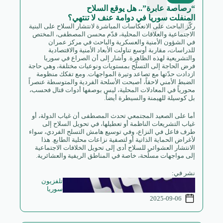
“رصاصة عابرة”.. هل يوقع السلاح
المنفلت سوريا في دوامة عنف لا تنتهي؟
ركّز الباحث على الانعكاسات المباشرة لانتشار السلاح على البنية
الاجتماعية والعلاقات المحلية، قدّم محسن المصطفى، المختص
في الشؤون الأمنية والعسكرية والباحث في مركز عمران
للدراسات، مقاربة أوسع تناولت الأبعاد الأمنية والاقتصادية
والتشريعية لهذه الظاهرة. وأشار إلى أن الصراع في سوريا
فرض الحاجة إلى التسلّح بمستويات ونوعيات مختلفة، وهي حاجة
ازدادت حدّتها مع تصاعد وتيرة المواجهات. ومع تفكك منظومة
الضبط الأمني لاحقاً، أصبحت الأسلحة الفردية والمتوسطة عنصراً
محورياً في المعادلات المحلية، ليس بوصفها أدوات قتال فحسب،
بل كوسيلة للهيمنة والسيطرة أيضاً.
أما على الصعيد المجتمعي تحدث المصطفى أن غياب الدولة، أو
غياب التشريعات الناظمة أو تعطيلها، في تحويل السلاح إلى
طرف فاعل في النزاع، وفي توسيع هامش التسلح الفردي، سواء
لأغراض الحماية الذاتية أو لتصفية نزاعات محلية الطابع. هذا
الانتشار العشوائي للسلاح أدى إلى تحويل الخلافات الاجتماعية
إلى مواجهات مسلّحة، خاصة في المناطق الريفية والعشائرية.
نشر في:
تلفزيون
سوريا
2025-09-06