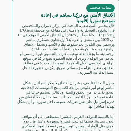
مقابلة صحفية
الاتفاق الأمني مع تركيا يساهم في إعادة
تموضع سوريا إقليمياً
قال محسن المصطفى، الباحث في مركز عمران والمتخصص
في الشؤون العسكرية والأمنية، في مقابلة مع صحيفة L’Orient
Today (15 آب/أغسطس 2025) أن الاتفاق الأمني الموقع في 13
آب 2025 بين دمشق وأنقرة يُعدّ أول تعاون عسكري مباشر
ورسمي بين البلدين بعد سقوط نظام الأسد. ويشمل الاتفاق
برامج تدريب عسكرية، دعماً تقنياً استشارياً، ومساعدة
لوجستية، ما يجعله نقلة نوعية مقارنة بالتنسيق غير الرسمي أو
الدعم عبر الوكلاء. ويرى أن هذه الخطوة تضع تركيا في موقع
الراعـي الإقليمي الأول للحكومة السورية الجديدة في قطاع
الدفاع، بفضل التزام مؤسساتي صريح، يكرّس حضورها داخل
البنية الدفاعية السورية.
وحول البعد الإقليمي، يعتبر أن الاتفاق لا يذكر إسرائيل بشكل
مباشر (وهو أمر طبيعي برأيه)، لكنه يمنح المؤسسات الدفاعية
السورية مزيداً من العمق والبنية، وبالتالي يساهم جزئياً في
إعادة تموضع سوريا إقليمياً. مع ذلك، يستبعد أن يحدّ الاتفاق من
قدرة إسرائيل على شن ضربات عميقة داخل سوريا أو أن يشكّل
تهديداً مباشراً لها.
أما بالنسبة للموقف العربي، فيشير المصطفى إلى أن مواقف
الدول متباينة: فبينما قد تُبدي قطر والسعودية دعماً، فإن دولاً
أخرى مثل الإمارات ومصر تتوجس من توسع النفوذ العسكري
التركي. وفي السياق الدولي، يؤكد أن الولايات المتحدة قلقة