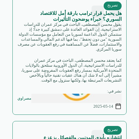
تصريح
هل يحمل قرار ترامب بارقة أمل للاقتصاد
السوري؟ خبراء يوضحون التأثيرات
يقول محسن المصطفى، الباحث في مركز عمران للدراسات
الاستراتيجية، إن الفوائد العائدة على دمشق كبيرة جداً؛ إذ
ستتمكن الدول الداعمة لسوريا من التعامل مع مؤسسات الدولة
السورية "من دون تحفظ"، بما فيها الدعم المالي والمساعدات
والاستثمارات، فضلاً عن المساهمة في رفع العقوبات عن مصرف
سوريا المركزي.
كما يعتقد محسن المصطفى، الباحث في مركز عمران
للدراسات الاستراتيجية، أن الدول الأوروبية ستلحق بالولايات
المتحدة الأمريكية بمسار رفع العقوبات المفروضة على سوريا،
مشيراً إلى أنه لا شك أن هناك عقبات تقنية حالياً وبالأخص
التشريعات المرتبطة بها، ولكنها ستزول مع الوقت.
نشر في:
مصراوي
2025-05-14
تصريح
انتشاره بأيدي المدنيين والفصائل يزعزع