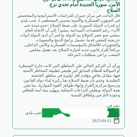
الأمن، سوريا الجديدة أمام تحدي نزع
السلاح
قال الباحث في مركز عمران للدراسات الاستراتيجية والمتخصص
في الشؤون العسكرية والأمنية محسن المصطفى لـ عنب بلدي
إن قدرات الدولة السورية على ضبط السلاح «تبدو جيدة حتى
الآن»، رغم التعقيدات الميدانية، مشيراً إلى أن الاتجاه العام
يمضي نحو حصر السلاح بيد الدولة. واعتبر أن لدى الدولة أدوات
تدريجية للمضي قدماً، تشمل برامج الدمج والتسويات
والتحفيزات للالتحاق بالمؤسسات العسكرية والأمن الداخلي،
مرجّحاً إقرار قانون جديد لحيازة السلاح بعد تفعيل مجلس
الشعب يراعي متطلبات المرحلة.
ورأى أن التركيز الحالي على المناطق التي كانت خارج السيطرة
أو الموالية للنظام السابق أمر طبيعي لطبيعة المخاطر الأمنية
فيها، مقابل تغاضٍ مؤقت أقل أولوية في مناطق الحاضنة
التقليدية. وختم بأن ضبط السلاح يعدّ ركيزة لبناء دولة القانون
وترسيخ مركزية القرار وإنهاء ظواهر القوة الموازية، بما يعزز
هيبة الدولة، ويقلّص النزاعات المحلية، ويهيّئ بيئة آمنة للتعافي
وعودة النازحين وإطلاق التنمية.
نشر في:
عنب بلدي
2025-04-21