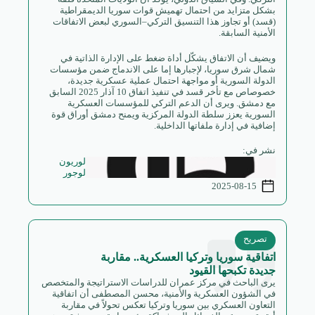
بشكل متزايد من احتمال تهميش قوات سوريا الديمقراطية
(قسد) أو تجاوز هذا التنسيق التركي–السوري لبعض الاتفاقات
الأمنية السابقة.
ويضيف أن الاتفاق يشكّل أداة ضغط على الإدارة الذاتية في
شمال شرق سوريا، لإجبارها إما على الاندماج ضمن مؤسسات
الدولة السورية أو مواجهة احتمال عملية عسكرية جديدة،
خصوصاص مع تأخر قسد في تنفيذ اتفاق 10 آذار 2025 السابق
مع دمشق. ويرى أن الدعم التركي للمؤسسات العسكرية
السورية يعزز سلطة الدولة المركزية ويمنح دمشق أوراق قوة
إضافية في إدارة ملفاتها الداخلية.
نشر في:
لوريون
لوجور
2025-08-15
تصريح
اتفاقية سوريا وتركيا العسكرية.. مقاربة
جديدة تكبحها القيود
يرى الباحث في مركز عمران للدراسات الاستراتيجة والمتخصص
في الشؤون العسكرية والأمنية، محسن المصطفى أن اتفاقية
التعاون العسكري بين سوريا وتركيا تعكس تحولاً في مقاربة