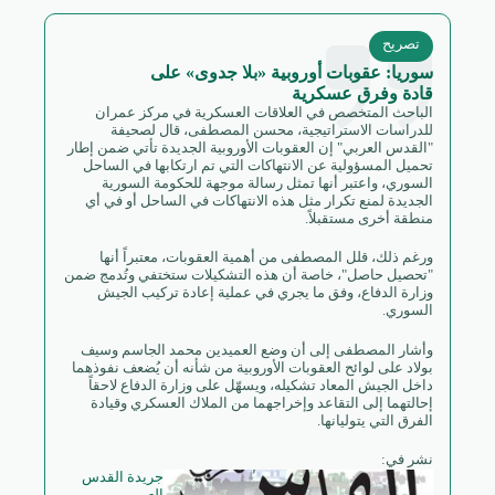
تصريح
سوريا: عقوبات أوروبية «بلا جدوى» على
قادة وفرق عسكرية
الباحث المتخصص في العلاقات العسكرية في مركز عمران
للدراسات الاستراتيجية، محسن المصطفى، قال لصحيفة
"القدس العربي" إن العقوبات الأوروبية الجديدة تأتي ضمن إطار
تحميل المسؤولية عن الانتهاكات التي تم ارتكابها في الساحل
السوري، واعتبر أنها تمثل رسالة موجهة للحكومة السورية
الجديدة لمنع تكرار مثل هذه الانتهاكات في الساحل أو في أي
منطقة أخرى مستقبلاً.
ورغم ذلك، قلل المصطفى من أهمية العقوبات، معتبراً أنها
"تحصيل حاصل"، خاصة أن هذه التشكيلات ستختفي وتُدمج ضمن
وزارة الدفاع، وفق ما يجري في عملية إعادة تركيب الجيش
السوري.
وأشار المصطفى إلى أن وضع العميدين محمد الجاسم وسيف
بولاد على لوائح العقوبات الأوروبية من شأنه أن يُضعف نفوذهما
داخل الجيش المعاد تشكيله، ويسهّل على وزارة الدفاع لاحقاً
إحالتهما إلى التقاعد وإخراجهما من الملاك العسكري وقيادة
الفرق التي يتوليانها.
نشر في:
جريدة القدس