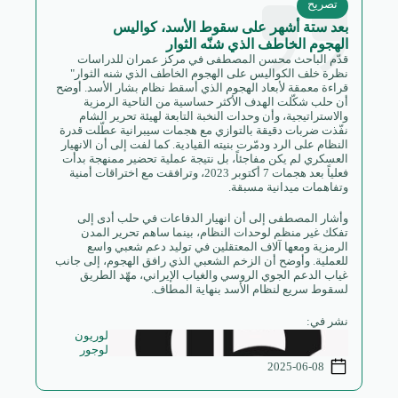
تصريح
بعد ستة أشهر على سقوط الأسد، كواليس
الهجوم الخاطف الذي شنّه الثوار
قدّم الباحث محسن المصطفى في مركز عمران للدراسات
نظرة خلف الكواليس على الهجوم الخاطف الذي شنه الثوار"
قراءة معمقة لأبعاد الهجوم الذي أسقط نظام بشار الأسد. أوضح
أن حلب شكّلت الهدف الأكثر حساسية من الناحية الرمزية
والاستراتيجية، وأن وحدات النخبة التابعة لهيئة تحرير الشام
نفّذت ضربات دقيقة بالتوازي مع هجمات سيبرانية عطّلت قدرة
النظام على الرد ودمّرت بنيته القيادية. كما لفت إلى أن الانهيار
العسكري لم يكن مفاجئاً، بل نتيجة عملية تحضير ممنهجة بدأت
فعلياً بعد هجمات 7 أكتوبر 2023، وترافقت مع اختراقات أمنية
وتفاهمات ميدانية مسبقة.
وأشار المصطفى إلى أن انهيار الدفاعات في حلب أدى إلى
تفكك غير منظم لوحدات النظام، بينما ساهم تحرير المدن
الرمزية ومعها آلاف المعتقلين في توليد دعم شعبي واسع
للعملية. وأوضح أن الزخم الشعبي الذي رافق الهجوم، إلى جانب
غياب الدعم الجوي الروسي والغياب الإيراني، مهّد الطريق
لسقوط سريع لنظام الأسد بنهاية المطاف.
نشر في:
لوريون
لوجور
2025-06-08