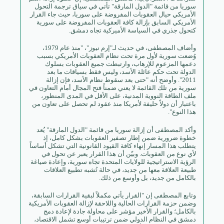
سوريا من قائمة "الدول المارقة" تأتي في سياق ترجمة التحول
الأمريكي حيال العقوبات المفروضة على سوريا، حيث جاء القرار
الأمريكي السابق بإزالة كافة العقوبات المفروضة على سورية
كتحول جذري في السياسة الأميركية تجاه دمشق.
وأضاف المصطفى، في حديث لـ"إرم نيوز"، "منذ عام 1979،
وُضعت سورية لأول مرة تحت نظام العقوبات الأمريكي بسبب
دعمها المزعوم للإرهاب، وارتبطت جميع العقوبات بسلوك
الدولة تحت حكم عائلة الأسد، وليس فقط بسياقات ما بعد
2011". وأوضح أنه "حتى بعد سقوط نظام الأسد، فإن إزالة
سورية من تلك القائمة لا يعني ضمناً فتح المجال أمام التعاون في
ملف الطاقة النووية المدنية، على الأقل في المدى المنظور،
باعتبار أن دولاً حليفة لأمريكا منذ عقود لم تحصل على تعاون من
هذا النوع".
وأكد المصطفى أن إزالة سوريا من قائمة "الدول المارقة" يُعد
خطوة ضرورية ضمن إطار تصفير العقوبات بشكل كامل، إذ
يتطلب هذا المسار إنهاء كافة القيود القانونية التي تشكل أساساً
لأي نوع من العقوبات. وبيّن أن هذا القرار يعبر عن تحول في
الرؤية الاستراتيجية للولايات المتحدة تجاه سورية، وإعادة صياغة
طبيعة العلاقة معها من جديد، في حالة تُشبه تطبيع العلاقات
بالكامل من جديد، بل وأوسع من ذلك.
وتابع المصطفى إن "القرار يأتي مكملاً لبقية القرارات السابقة،
وضمن حزمة القرارات الحالية واللاحقة لإزالة العقوبات الأمريكية
بالكامل؛ والقرار الأخير مؤشر على محاولة جادة لإعادة دمج
دمشق في النظام الدولي ضمن ترتيبات أوسع تشمل الاقتصاد،