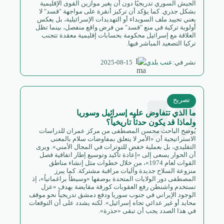
الجيش السوري تدريجيًا دون أن يغير موازين القوى الإقليمية
بشكل جذري. كما يؤكد أن تركيز أنقرة على مواجهة "قسد" لا
يعني تحييد ملف السويداء أو التهديدات الإسرائيلية، بل يعكس
أولوية تركية في منع "قسد" من فرض واقع منفصل، بينما تظل
العلاقة مع إسرائيل محكومة بحسابات إقليمية معقدة تتجنب
تركيا التصعيد المباشر فيها.
2025-08-15
نشر في:
عنب بلدي
تصريح
ما الذي تتفاوض عليه إسرائيل وسوريا
ولماذا قد يكون حدثاً تاريخياً؟
يُوضح الباحث محسن المصطفى من مركز عمران للدراسات
الاستراتيجية أن «الأمر لا يتعلق بمفاوضات سلام بالمعنى
التقليدي، بل بعملية خفض للتوترات في المجال الأمني». ويرى
أن الحوار يسعى إلى «إعادة تأكيد وتوسيع إطار اتفاقية فصل
القوات لعام 1974»، من خلال خطوات مثل إنشاء مناطق
منزوعة السلاح جديدة وآليات مراقبة مشتركة. كما يبرز
المصطفى دور الولايات المتحدة بوصفها «وسيطاً براغماتياً»، إذ
تستخدم واشنطن رفع العقوبات كورقة مقايضة بهدف «عزل
الوجود الإيراني في جنوب سوريا ودفع دمشق تدريجياً نحو موقف
محايد أو غير عدائي تجاه إسرائيل». لكنه يشدد على أن التوقعات
في هذا الصدد يجب أن تبقى «حذرة».