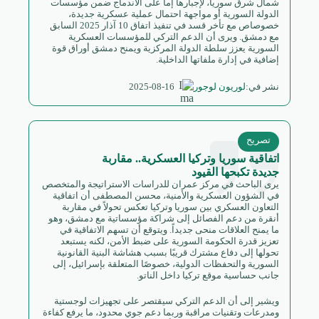
شمال شرق سوريا، لإجبارها إما على الاندماج ضمن مؤسسات
الدولة السورية أو مواجهة احتمال عملية عسكرية جديدة،
خصوصاص مع تأخر قسد في تنفيذ اتفاق 10 آذار 2025 السابق
مع دمشق. ويرى أن الدعم التركي للمؤسسات العسكرية
السورية يعزز سلطة الدولة المركزية ويمنح دمشق أوراق قوة
إضافية في إدارة ملفاتها الداخلية.
2025-08-16
نشر في:
لوريون لوجور
تصريح
اتفاقية سوريا وتركيا العسكرية.. مقاربة
جديدة تكبحها القيود
يرى الباحث في مركز عمران للدراسات الاستراتيجة والمتخصص
في الشؤون العسكرية والأمنية، محسن المصطفى أن اتفاقية
التعاون العسكري بين سوريا وتركيا تعكس تحولاً في مقاربة
أنقرة من دعم الفصائل إلى شراكة مؤسساتية مع دمشق، وهو
ما يمنح العلاقات منحى جديداً. ويتوقع أن تسهم الاتفاقية في
تعزيز قدرة الحكومة السورية على ضبط الأمن، لكنه يستبعد
تحولها إلى دفاع مشترك قريبًا بسبب هشاشة البنية القانونية
السورية والتحفظات الدولية، خصوصًا المتعلقة بإسرائيل، إلى
جانب حساسية موقع تركيا داخل الناتو.
ويشير إلى أن الدعم التركي سيقتصر على تجهيزات لوجستية
ومدرعات وتقنيات مراقبة وربما دعم جوي محدود، ما يرفع كفاءة