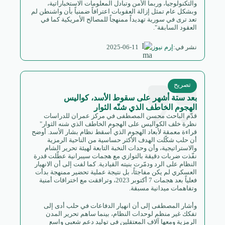
والتكنولوجيا، وربما الأمن وتبادل المعلومات الاستخباراتية،
وبشكل عام تمثل إزالة العقوبات اعترافاً ضمنياً بأن واشنطن لم
تعد ترى في سورية تهديداً ممنهجاً للمصالح الأمريكية كما في
العقود السابقة".
2025-06-11
نشر في:
إرم نيوز
تصريح
بعد ستة أشهر على سقوط الأسد، كواليس
الهجوم الخاطف الذي شنّه الثوار
قدّم الباحث محسن المصطفى في مركز عمران للدراسات
نظرة خلف الكواليس على الهجوم الخاطف الذي شنه الثوار"
قراءة معمقة لأبعاد الهجوم الذي أسقط نظام بشار الأسد. أوضح
أن حلب شكّلت الهدف الأكثر حساسية من الناحية الرمزية
والاستراتيجية، وأن وحدات النخبة التابعة لهيئة تحرير الشام
نفّذت ضربات دقيقة بالتوازي مع هجمات سيبرانية عطّلت قدرة
النظام على الرد ودمّرت بنيته القيادية. كما لفت إلى أن الانهيار
العسكري لم يكن مفاجئاً، بل نتيجة عملية تحضير ممنهجة بدأت
فعلياً بعد هجمات 7 أكتوبر 2023، وترافقت مع اختراقات أمنية
وتفاهمات ميدانية مسبقة.
وأشار المصطفى إلى أن انهيار الدفاعات في حلب أدى إلى
تفكك غير منظم لوحدات النظام، بينما ساهم تحرير المدن
الرمزية ومعها آلاف المعتقلين في توليد دعم شعبي واسع