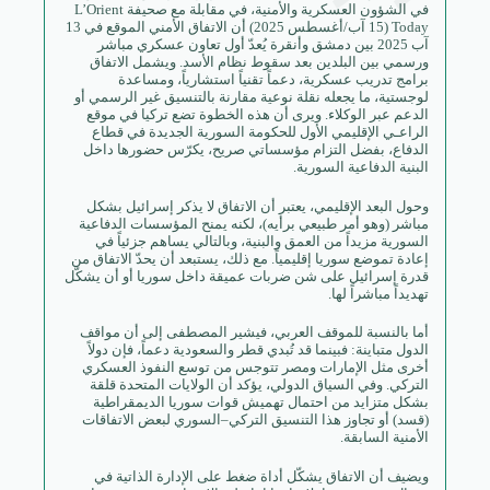
في الشؤون العسكرية والأمنية، في مقابلة مع صحيفة L’Orient
Today (15 آب/أغسطس 2025) أن الاتفاق الأمني الموقع في 13
آب 2025 بين دمشق وأنقرة يُعدّ أول تعاون عسكري مباشر
ورسمي بين البلدين بعد سقوط نظام الأسد. ويشمل الاتفاق
برامج تدريب عسكرية، دعماً تقنياً استشارياً، ومساعدة
لوجستية، ما يجعله نقلة نوعية مقارنة بالتنسيق غير الرسمي أو
الدعم عبر الوكلاء. ويرى أن هذه الخطوة تضع تركيا في موقع
الراعـي الإقليمي الأول للحكومة السورية الجديدة في قطاع
الدفاع، بفضل التزام مؤسساتي صريح، يكرّس حضورها داخل
البنية الدفاعية السورية.
وحول البعد الإقليمي، يعتبر أن الاتفاق لا يذكر إسرائيل بشكل
مباشر (وهو أمر طبيعي برأيه)، لكنه يمنح المؤسسات الدفاعية
السورية مزيداً من العمق والبنية، وبالتالي يساهم جزئياً في
إعادة تموضع سوريا إقليمياً. مع ذلك، يستبعد أن يحدّ الاتفاق من
قدرة إسرائيل على شن ضربات عميقة داخل سوريا أو أن يشكّل
تهديداً مباشراً لها.
أما بالنسبة للموقف العربي، فيشير المصطفى إلى أن مواقف
الدول متباينة: فبينما قد تُبدي قطر والسعودية دعماً، فإن دولاً
أخرى مثل الإمارات ومصر تتوجس من توسع النفوذ العسكري
التركي. وفي السياق الدولي، يؤكد أن الولايات المتحدة قلقة
بشكل متزايد من احتمال تهميش قوات سوريا الديمقراطية
(قسد) أو تجاوز هذا التنسيق التركي–السوري لبعض الاتفاقات
الأمنية السابقة.
ويضيف أن الاتفاق يشكّل أداة ضغط على الإدارة الذاتية في