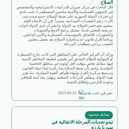
السلاح
قال الباحث في مركز عمران للدراسات الاستراتيجية والمتخصص
في الشؤون العسكرية والأمنية محسن المصطفى لـ عنب بلدي
إن قدرات الدولة السورية على ضبط السلاح «تبدو جيدة حتى
الآن»، رغم التعقيدات الميدانية، مشيراً إلى أن الاتجاه العام
يمضي نحو حصر السلاح بيد الدولة. واعتبر أن لدى الدولة أدوات
تدريجية للمضي قدماً، تشمل برامج الدمج والتسويات
والتحفيزات للالتحاق بالمؤسسات العسكرية والأمن الداخلي،
مرجّحاً إقرار قانون جديد لحيازة السلاح بعد تفعيل مجلس
الشعب يراعي متطلبات المرحلة.
ورأى أن التركيز الحالي على المناطق التي كانت خارج السيطرة
أو الموالية للنظام السابق أمر طبيعي لطبيعة المخاطر الأمنية
فيها، مقابل تغاضٍ مؤقت أقل أولوية في مناطق الحاضنة
التقليدية. وختم بأن ضبط السلاح يعدّ ركيزة لبناء دولة القانون
وترسيخ مركزية القرار وإنهاء ظواهر القوة الموازية، بما يعزز
هيبة الدولة، ويقلّص النزاعات المحلية، ويهيّئ بيئة آمنة للتعافي
وعودة النازحين وإطلاق التنمية.
2025-04-22
نشر في:
عنب بلدي
مقابلة صحفية
تبدو تحديات المرحلة الانتقالية في
سوريا بارزة