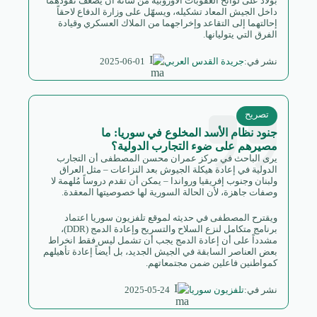
بولاد على لوائح العقوبات الأوروبية من شأنه أن يُضعف نفوذهما
داخل الجيش المعاد تشكيله، ويسهّل على وزارة الدفاع لاحقاً
إحالتهما إلى التقاعد وإخراجهما من الملاك العسكري وقيادة
الفرق التي يتوليانها.
2025-06-01
نشر في:
جريدة القدس العربي
تصريح
جنود نظام الأسد المخلوع في سوريا: ما
مصيرهم على ضوء التجارب الدولية؟
يرى الباحث في مركز عمران محسن المصطفى أن التجارب
الدولية في إعادة هيكلة الجيوش بعد النزاعات – مثل العراق
ولبنان وجنوب إفريقيا ورواندا – يمكن أن تقدم دروساً مُلهمة لا
وصفات جاهزة، لأن الحالة السورية لها خصوصيتها المعقدة.
ويقترح المصطفى في حديثه لموقع تلفزيون سوريا اعتماد
برنامج متكامل لنزع السلاح والتسريح وإعادة الدمج (DDR)،
مشدداً على أن إعادة الدمج يجب أن تشمل ليس فقط انخراط
بعض العناصر السابقة في الجيش الجديد، بل أيضاً إعادة تأهيلهم
كمواطنين فاعلين ضمن مجتمعاتهم.
2025-05-24
نشر في:
تلفزيون سوريا