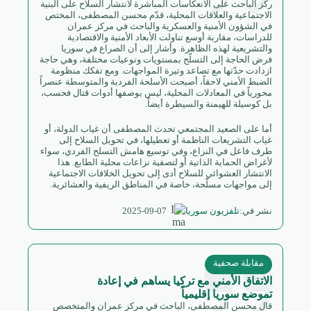
ركّز الباحث على الانعكاسات المباشرة لانتشار السلاح على البنية
الاجتماعية والعلاقات المحلية، قدّم محسن المصطفى، المختص
في الشؤون الأمنية والعسكرية والباحث في مركز عمران
للدراسات، مقاربة أوسع تناولت الأبعاد الأمنية والاقتصادية
والتشريعية لهذه الظاهرة. وأشار إلى أن الصراع في سوريا
فرض الحاجة إلى التسلّح بمستويات ونوعيات مختلفة، وهي حاجة
ازدادت حدّتها مع تصاعد وتيرة المواجهات. ومع تفكك منظومة
الضبط الأمني لاحقاً، أصبحت الأسلحة الفردية والمتوسطة عنصراً
محورياً في المعادلات المحلية، ليس بوصفها أدوات قتال فحسب،
بل كوسيلة للهيمنة والسيطرة أيضاً.
أما على الصعيد المجتمعي تحدث المصطفى أن غياب الدولة، أو
غياب التشريعات الناظمة أو تعطيلها، في تحويل السلاح إلى
طرف فاعل في النزاع، وفي توسيع هامش التسلح الفردي، سواء
لأغراض الحماية الذاتية أو لتصفية نزاعات محلية الطابع. هذا
الانتشار العشوائي للسلاح أدى إلى تحويل الخلافات الاجتماعية
إلى مواجهات مسلّحة، خاصة في المناطق الريفية والعشائرية.
2025-09-07
نشر في:
تلفزيون سوريا
مقابلة صحفية
الاتفاق الأمني مع تركيا يساهم في إعادة
تموضع سوريا إقليمياً
قال محسن المصطفى، الباحث في مركز عمران والمتخصص