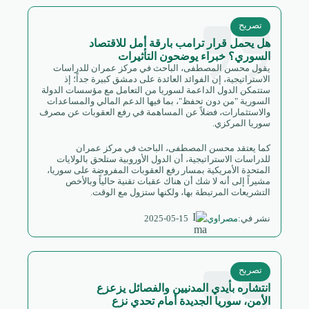
تصريح
هل يحمل قرار ترامب بارقة أمل للاقتصاد
السوري؟ خبراء يوضحون التأثيرات
يقول محسن المصطفى، الباحث في مركز عمران للدراسات
الاستراتيجية، إن الفوائد العائدة على دمشق كبيرة جداً؛ إذ
ستتمكن الدول الداعمة لسوريا من التعامل مع مؤسسات الدولة
السورية "من دون تحفظ"، بما فيها الدعم المالي والمساعدات
والاستثمارات، فضلاً عن المساهمة في رفع العقوبات عن مصرف
سوريا المركزي.
كما يعتقد محسن المصطفى، الباحث في مركز عمران
للدراسات الاستراتيجية، أن الدول الأوروبية ستلحق بالولايات
المتحدة الأمريكية بمسار رفع العقوبات المفروضة على سوريا،
مشيراً إلى أنه لا شك أن هناك عقبات تقنية حالياً وبالأخص
التشريعات المرتبطة بها، ولكنها ستزول مع الوقت.
2025-05-15
نشر في:
مصراوي
تصريح
انتشاره بأيدي المدنيين والفصائل يزعزع
الأمن، سوريا الجديدة أمام تحدي نزع