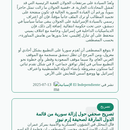
وتُعدّ السيادة على مرتفعات الجولان العقبة الرئيسية التي قد
تُفشل المحادثات الجارية. فـ «قضية الجولان ما زالت تمثل حاجزاً
بنيوياً، ورغم أن القيادة السورية الحالية قد تكون منفتحة على
تجميد المطالب أو ترك الملف جانباً مؤقتاً، فإن أي اعتراف
رسمي بالسيادة الإسرائيلية على الجولان يبقى ساماً سياسياً في
دمشق، حتى تحت حكومة انتقالية. إضافة إلى ذلك، فإن
الديناميكيات الداخلية في إسرائيل، وخاصة مع ائتلاف يميني
متحفظ على أي تنازل إقليمي، تحدّ بدورها من هامش المناورة»،
بحسب المصطفى.
لا يتوقع المصطفى أن تُقدِم سوريا على التطبيع بشكل أحادي أو
معزول، ومن المرجح أن تظل دمشق منسجمة مع الموقف
العربي العام، ولا سيما موقف السعودية وقطر. وأي خطوة نحو
التطبيع ستأتي في إطار توافق جماعي، لا في شكل تقدم ثنائي.
كما ستكون مشروطة بإنشاء الدولة الفلسطينية واعتراف
إسرائيل بها ووضع أسس للتعايش على الأرض.
2025-07-13
نشر في:
El Independiente الإسبانية
تصريح
تصريح صحفي حول إزالة سورية من قائمة
الدول المارقة لصحيفة إرم نيوز
قال المحلل في الشؤون العسكرية والأمنية بمركز عمران
للدراسات الاستراتيجية، محسن المصطفى، إن خطوة إزالة اسم