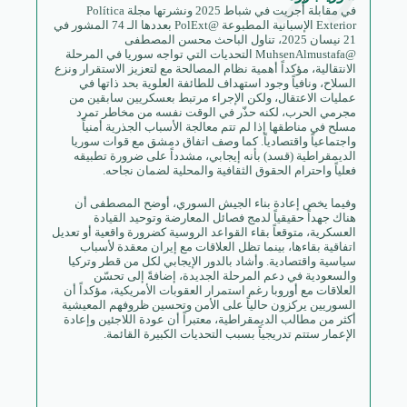
في مقابلة أُجريت في شباط 2025 ونشرتها مجلة Política
Exterior الإسبانية المطبوعة @PolExt بعددها الـ 74 المشور في
21 نيسان 2025، تناول الباحث محسن المصطفى
@MuhsenAlmustafa التحديات التي تواجه سوريا في المرحلة
الانتقالية، مؤكداً أهمية نظام المصالحة مع لتعزيز الاستقرار ونزع
السلاح، ونافياً وجود استهداف للطائفة العلوية بحد ذاتها في
عمليات الاعتقال، ولكن الإجراء مرتبط بعسكريين سابقين من
مجرمي الحرب، لكنه حذّر في الوقت نفسه من مخاطر تمرد
مسلح في مناطقها إذا لم تتم معالجة الأسباب الجذرية أمنياً
واجتماعياً واقتصادياً. كما وصف اتفاق دمشق مع قوات سوريا
الديمقراطية (قسد) بأنه إيجابي، مشدداً على ضرورة تطبيقه
فعلياً واحترام الحقوق الثقافية والمحلية لضمان نجاحه.
وفيما يخص إعادة بناء الجيش السوري، أوضح المصطفى أن
هناك جهداً حقيقياً لدمج فصائل المعارضة وتوحيد القيادة
العسكرية، متوقعاً بقاء القواعد الروسية كضرورة واقعية أو تعديل
اتفاقية بقاءها، بينما تظل العلاقات مع إيران معقدة لأسباب
سياسية واقتصادية. وأشاد بالدور الإيجابي لكل من قطر وتركيا
والسعودية في دعم المرحلة الجديدة، إضافةً إلى تحسّن
العلاقات مع أوروبا رغم استمرار العقوبات الأمريكية، مؤكداً أن
السوريين يركزون حالياً على الأمن وتحسين ظروفهم المعيشية
أكثر من مطالب الديمقراطية، معتبراً أن عودة اللاجئين وإعادة
الإعمار ستتم تدريجياً بسبب التحديات الكبيرة القائمة.