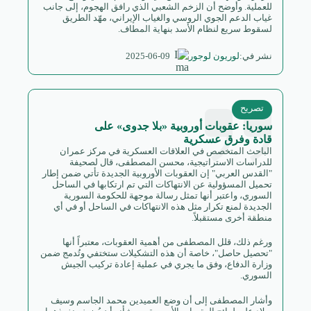
للعملية. وأوضح أن الزخم الشعبي الذي رافق الهجوم، إلى جانب
غياب الدعم الجوي الروسي والغياب الإيراني، مهّد الطريق
لسقوط سريع لنظام الأسد بنهاية المطاف.
2025-06-09
نشر في:
لوريون لوجور
تصريح
سوريا: عقوبات أوروبية «بلا جدوى» على
قادة وفرق عسكرية
الباحث المتخصص في العلاقات العسكرية في مركز عمران
للدراسات الاستراتيجية، محسن المصطفى، قال لصحيفة
"القدس العربي" إن العقوبات الأوروبية الجديدة تأتي ضمن إطار
تحميل المسؤولية عن الانتهاكات التي تم ارتكابها في الساحل
السوري، واعتبر أنها تمثل رسالة موجهة للحكومة السورية
الجديدة لمنع تكرار مثل هذه الانتهاكات في الساحل أو في أي
منطقة أخرى مستقبلاً.
ورغم ذلك، قلل المصطفى من أهمية العقوبات، معتبراً أنها
"تحصيل حاصل"، خاصة أن هذه التشكيلات ستختفي وتُدمج ضمن
وزارة الدفاع، وفق ما يجري في عملية إعادة تركيب الجيش
السوري.
وأشار المصطفى إلى أن وضع العميدين محمد الجاسم وسيف