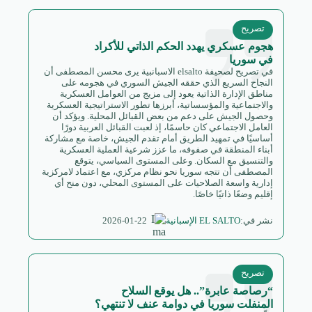
تصريح
هجوم عسكري يهدد الحكم الذاتي للأكراد
في سوريا
في تصريح لصحيفة elsalto الاسبانبية يرى محسن المصطفى أن
النجاح السريع الذي حققه الجيش السوري في هجومه على
مناطق الإدارة الذاتية يعود إلى مزيج من العوامل العسكرية
والاجتماعية والمؤسساتية، أبرزها تطور الاستراتيجية العسكرية
وحصول الجيش على دعم من بعض القبائل المحلية. ويؤكد أن
العامل الاجتماعي كان حاسمًا، إذ لعبت القبائل العربية دورًا
أساسيًا في تمهيد الطريق أمام تقدم الجيش، خاصة مع مشاركة
أبناء المنطقة في صفوفه، ما عزز شرعية العملية العسكرية
والتنسيق مع السكان. وعلى المستوى السياسي، يتوقع
المصطفى أن تتجه سوريا نحو نظام مركزي، مع اعتماد لامركزية
إدارية واسعة الصلاحيات على المستوى المحلي، دون منح أي
إقليم وضعًا ذاتيًا خاصًا.
2026-01-22
نشر في:
EL SALTO الإسبانية
تصريح
“رصاصة عابرة”.. هل يوقع السلاح
المنفلت سوريا في دوامة عنف لا تنتهي؟