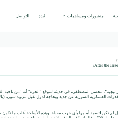
ية
منشورات ومساهمات
نُبذة
التواصل
؟
After the Israe
يجية”، محسن المصطفى، في حديثه لموقع “الحرة” أنه “من ناحية القدرة
القدرات العسكرية السورية عن جديد وبحاجة لدول تقبل بتزويد سوريا (ب
 لم تكن لتصمد أمامها بأي حرب مقبلة، وهذه الأسلحة أغلب ما تكون خ
تطوير الجيش منذ سنوات طويلة حتى قبل بداية الثورة في عام 2011”. وقال إنه “في الواقع، لا تبدو أولو