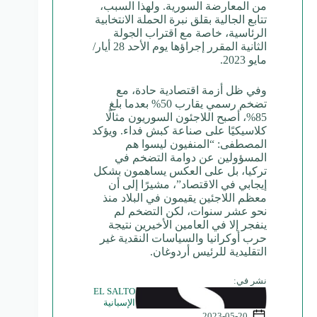
من المعارضة السورية. ولهذا السبب،
تتابع الجالية بقلق نبرة الحملة الانتخابية
الرئاسية، خاصة مع اقتراب الجولة
الثانية المقرر إجراؤها يوم الأحد 28 أيار/
مايو 2023.
وفي ظل أزمة اقتصادية حادة، مع
تضخم رسمي يقارب 50% بعدما بلغ
85%، أصبح اللاجئون السوريون مثالًا
كلاسيكيًا على صناعة كبش فداء. ويؤكد
المصطفى: “المنفيون ليسوا هم
المسؤولين عن دوامة التضخم في
تركيا، بل على العكس يساهمون بشكل
إيجابي في الاقتصاد”، مشيرًا إلى أن
معظم اللاجئين يقيمون في البلاد منذ
نحو عشر سنوات، لكن التضخم لم
ينفجر إلا في العامين الأخيرين نتيجة
حرب أوكرانيا والسياسات النقدية غير
التقليدية للرئيس أردوغان.
نشر في:
EL SALTO
الإسبانية
2023-05-20