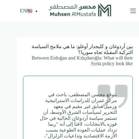
لتجاوز
لى
EN
لمحتوى
بين أردوغان و كليجدار أوغلو: ما هي ملامح السياسة
التركية المقبلة تجاه سوريا؟
Between Erdoğan and Kılıçdaroğlu: What will their
Syria policy look like
يتوقع محسن المصطفى، باحث في
مركز عمران للدراسات الاستراتيجية
وزميل سابق غير مقيم في معهد
التحرير لسياسات الشرق الأوسط، أن
تستمر سياسة أردوغان الحالية في حال
فوزه بالانتخابات، لافتاً إلى أنه “ربما
تزداد عمليات العودة الطوعية بسبب
الأزمة الاقتصادية وتداعيات الزلزال”،