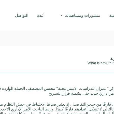
ية
منشورات ومساهمات
نُبذة
التواصل
ية
What is new in t
ز “عمران للدراسات الاستراتيجية” محسن المصطفى الجملة الواردة في
أمر إداري جديد حتى يشمله قرار التسريح.
 فارقًا من حيث التفاصيل، إذ يعتبر ضباط الاحتياط في جيش النظام من 
الي لا تشكل أعدادهم فارقًا كبيرًا. وربط الباحث الأمر الإداري الأحدث
عام الماضي، والتوجه لإنشاء “جيش محترف”، وحل مشكلة الخدمة الاحتي