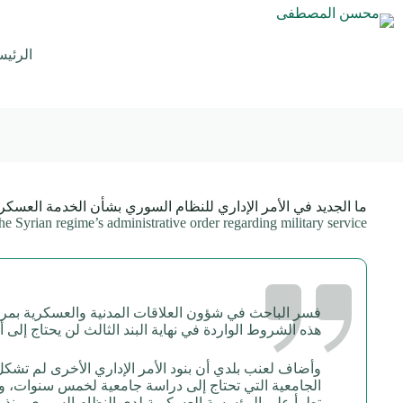
لتجاوز
لى
لمحتوى
الرئيس
ما الجديد في الأمر الإداري للنظام السوري بشأن الخدمة العسكر
he Syrian regime’s administrative order regarding military service
فسر الباحث في شؤون العلاقات المدنية والعسكرية بمرك
هذه الشروط الواردة في نهاية البند الثالث لن يحتاج إلى 
وأضاف لعنب بلدي أن بنود الأمر الإداري الأخرى لم تشكل
الجامعية التي تحتاج إلى دراسة جامعية لخمس سنوات، وبالت
تطرأ على المؤسسة العسكرية لدى النظام السوري منذ ال