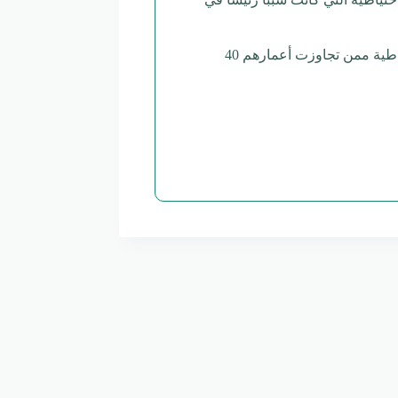
رقم 37 لعام 2023، الذي أتاح لأصحاب الخدمة الاحتياطية ممن تجاوزت أعمارهم 40