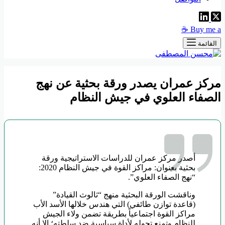
Buy me a ☕
القائمة
مركز عمران يصدر ورقة بحثية عن نهج
الصفاء العلوي في جيش النظام
أصدر مركز عمران للدراسات الاستراتيجية ورقة
بحثية بعنوان: مراكز القوة في جيش النظام 2020:
“نهج الصفاء العلوي”.
وناقشت الورقة البحثية منهج “ثالوث القيادة”
(قاعدة توازن طائفي) التي هندس خلالها الأسد الأب
مراكز القوة اجتماعياً بطريقة تضمن ولاء الجيش
للنظام وتمنع تحوله لأداة سياسية ضد سلطته؛ إلا أنه