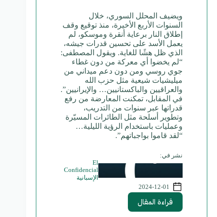
ويضيف المحلل السوري، خلال
السنوات الأربع الأخيرة، منذ توقيع وقف
إطلاق النار برعاية أنقرة وموسكو، لم
يعمل الأسد على تحسين قدرات جيشه،
الذي ظل هشًا للغاية. ويقول المصطفى:
“لم يخضوا أي معركة من دون غطاء
جوي روسي ومن دون دعم ميداني من
ميليشيات شيعية مثل حزب الله
والعراقيين والباكستانيين… والإيرانيين”.
في المقابل، تمكنت المعارضة من رفع
قدراتها عبر سنوات من التدريب،
وتطوير أسلحة مثل الطائرات المسيّرة
وعمليات باستخدام الرؤية الليلية…
“لقد قاموا بواجباتهم”.
نشر في:
El
Confidencial
الإسبانية
2024-12-01
قراءة المقال