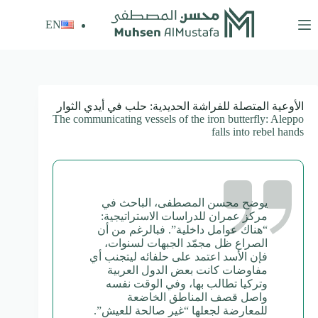
لتجاوز
لى
EN
لمحتوى
الأوعية المتصلة للفراشة الحديدية: حلب في أيدي الثوار
The communicating vessels of the iron butterfly: Aleppo
falls into rebel hands
يوضح محسن المصطفى، الباحث في
مركز عمران للدراسات الاستراتيجية:
“هناك عوامل داخلية”. فبالرغم من أن
الصراع ظل مجمّد الجبهات لسنوات،
فإن الأسد اعتمد على حلفائه ليتجنب أي
مفاوضات كانت بعض الدول العربية
وتركيا تطالب بها، وفي الوقت نفسه
واصل قصف المناطق الخاضعة
للمعارضة لجعلها “غير صالحة للعيش”.