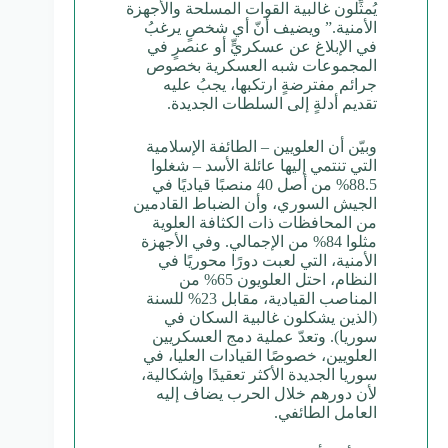
يُمثِّلون غالبية القوات المسلحة والأجهزة
الأمنية.” ويضيف أنّ أي شخصٍ يرغبُ
في الإبلاغ عن عسكريٍّ أو عنصرٍ في
المجموعات شبه العسكرية بخصوص
جرائم مفترضةٍ ارتكبها، يجبُ عليه
تقديم أدلةٍ إلى السلطات الجديدة.
وبيّن أن العلويين – الطائفة الإسلامية
التي تنتمي إليها عائلة الأسد – شغلوا
88.5% من أصل 40 منصبًا قياديًا في
الجيش السوري، وأن الضباط القادمين
من المحافظات ذات الكثافة العلوية
مثلوا 84% من الإجمالي. وفي الأجهزة
الأمنية، التي لعبت دورًا محوريًا في
النظام، احتل العلويون 65% من
المناصب القيادية، مقابل 23% للسنة
(الذين يشكلون غالبية السكان في
سوريا). وتعدّ عملية دمج العسكريين
العلويين، خصوصًا القيادات العليا، في
سوريا الجديدة الأكثر تعقيدًا وإشكالية،
لأن دورهم خلال الحرب يضاف إليه
العامل الطائفي.