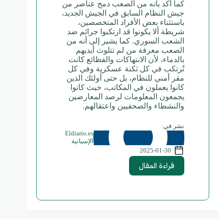
كما أكد بأنه من الصعب دمج عناصر من
جيش النظام السابق في الجيش الجديد،
باستثناء بعض الأفراد المتخصصين،
شريطة ألا يكونوا قد ارتكبوا جرائم ضد
الشعب السوري. كما يشير إلى أنه من
الصعب معرفة من لم تتلوث أيديهم
بالدماء، لأن الانتهاكات والفظائع كانت
تُرتكب في كل ثكنة عسكرية وفي كل
مقر أمني للنظام، بل حتى أولئك الذين
كانوا يعملون في المكاتب، حيث كانوا
يجمعون المعلومات لرصد المعارضين
والنشطاء والصحفيين واعتقالهم.
نشر في:
Eldiario.es
الإسبانية
2025-01-30
قراءة المقال