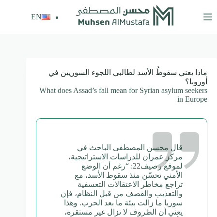
لتجاوز
لى
EN
لمحتوى
ماذا يعني سقوطُ الأسد لطالبي اللجوء السوريين في
أوروبا؟
What does Assad’s fall mean for Syrian asylum seekers
in Europe
قال محسن المصطفى الباحث في
مركز عمران للدراسات الاستراتيجية،
لموقع رصيف22: “رغم أن الوضع
الأمني تحسّن منذ سقوط الأسد، مع
تراجع مخاطر الاعتقالات التعسفية
والتعذيب والقصف من قبل النظام، فإن
سوريا ما زالت بيئة ما بعد الحرب. وهذا
يعني أن الظروف لا تزال غير مستقرة،