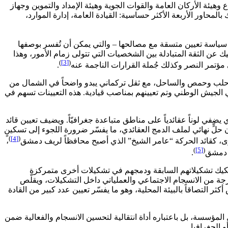
 وهيئة الأركان العامة والقوات الجوية وهيئة الإمداد والتموين وجهاز
محاور الأربعة الأكثر حساسية: القيادة العامة، إدارة الموارد،
 سياسة تعيين متسقة مع مصالحها – والتي يمكن أن تُفسر بوصفها
ك عن الثقة المتبادلة بين الشخصيات التي تتولى زمام الأمور، وهذا
)
[3]
(
 مؤتمر النصر وكذلك جُملة القرارات الناجمة عنه
.
 وحلب وحمص والساحل، مع ثقل تركماني يبدو واضحاً في الشمال من
76، بالإضافة لقادة وضباط منشقون عملوا لسنوات في الجيش الوطني وتم تعيينهم بمناصب قيادية. هذه التعيينات تسهم في
قائياً لكنه مؤثر في وحداتٍ بعينها مثل الفرقة 40 في درعا والفرقة 54 في حماه، الأمر الذي يضفي لوناً عقائدياً على مناطق متباعدة جغرافيّاً. ويضيف تعيين قائد
 دون حلٍّ نهائي لملف الدمج العقائدي، ما يفسّر ضرورة اللجوء إلى تسكينٍ
)
[4]
(
ى، كقائد الحركة “عامر الشيخ” الذي أصبح محافظاً لريف دمشق
،
)
[5]
(
ف دمشق
.
فكيك تشكيلاتهم السابقة ودمجهم في تشكيلات أخرى متمركزة
رجة من الانسجام الاجتماعي والعملياتي داخل التشكيلات، ويقلّص
ر التصاقاً بالبيئة المحلية، وهو ما يفسّر تعيين عدد كبير من القادة
 المؤسسة، بل باعتباره أداة انتقالية لتحسين الانسجام والفعالية ضمن
الجغرافيا.