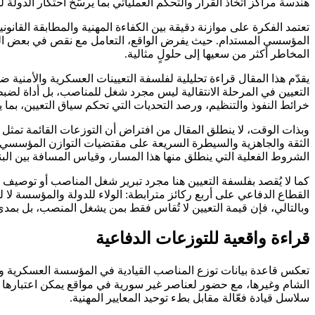
هندسة مراكز اتخاذ القرار والتحكم العملياتي بما يرسّخ احتكار الدولة 
تعتمد الفكرة على موازنة دقيقة بين الكفاءة المهنية والمطابقة القانو
المؤسسي المستدام. حيث يفرض الواقع، التعامل مع نقص في بعض الموا
المخاطر أكثر من سعيها إلى حلولٍ مثالية.
يقدّم هذا المقال قراءة تحليلية لفلسفة التعيينات العسكرية والأمنية 
التعيين في المرحلة الانتقالية ليس مجرد شغل للمناصب، بل أداة لضبط 
خرائط النفوذ والتنظيم، ورصد التحديات التي تحكم سياق التعيين، بما ي
وبذات الوقت، لا ينطلق المقال من افتراض أن التوزعات القائمة تمثل ال
الثقة والجاهزية والسيطرة السريعة على مقتضيات التوازن المؤسسي ا
الشروط الفعلية التي ينطلق منها هذا المسار، وقياس المسافة بين البن
كما لا يُقصد بفلسفة التعيين هنا مجرد تبرير شغل المناصب أو توصيف ال
القطاع الدفاعي على أربع ركائز مترابطة: الولاء للدولة والمؤسسة ل
وبالتالي، فإن قيمة التعيين لا تُقاس فقط بمن يشغل المنصب، بل بمدى
قراءة واقعية للتوزعات الدفاعية
تعكس قاعدة بيانات توزع المناصب القيادية في المؤسسة العسكرية وا
الشام وغيرها، مع حضور لعناصر غير سورية في مواقع يمكن اعتبارها نو
سلاسل قيادة فعّالة مقابل بطء توحيد المعايير المهنية.