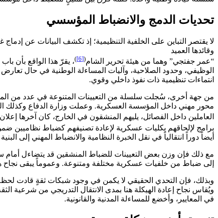
تحديات الدمج والانضباط المؤسسي
وقائدها العميد
)
[6]
(
“عمر جفتجي” وهما من هيئة تحرير الشام
، يقرّ هذا الواقع بأن 
الوظيفي، وحدود الصلاحية، وآليات المساءلة الوطنية في حال تعارض ال
انتماءات تنظيمية ذات نفوذ داخلي وقوي.
من جهة أخرى، سُجلت سلسلة من التعيينات المتنوعة في عدد من المناص
محور مهني داخل المؤسسة العسكرية. وعملت وزارة الدفاع وكذلك الدا
العاملين داخل الفصائل، يليهم المنشقون في الخارج، كان آخرها إعلان
برامج لإلحاقهم بكليات عسكرية لإعادة تصنيفهم كضباط نظاميين ضمن 
أيضاً دوراً انتقالياً في نقل الخبرة النظامية والانضباط المهني إلى ال
مع ذلك فإن وزن بعض التعيينات للضباط المنشقين قد يتضاءل أمام سيطرة 
إلى ضباط من خلفيات عسكرية مختلفة ومتنوعة. وعموماً يبقى نجاح هذ
وبذلك، فإن التحدي الحقيقي لا يكمن في وجود شبكات ثقةٍ قادت لحظة ال
ويُقاس نجاح إعادة الهيكلة هنا بمدى الانتقال التدريجي من شرعية ال
في المعايير، وأخضع للمساءلة المدنية والقانونية.