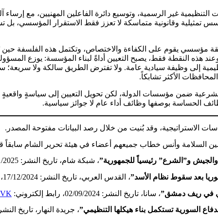
لتنظيمية غير الرسمية، وتوسيع دائرة الفاعلين المهنيين، مع إرساء آ
س تمثيلية وقانونية متماسكة لا تعزز فقط الاستقرار المؤسسي، بل تساه
 ثقة مؤسسي يقوم على الكفاءة والاختصاص، وتكتمل هذه الفلسفة حين يُ
. وعند هذه النقطة فقط، يصبح التعيين أداةً لبناء المؤسسة: يوزع المس
ظيمية إلى وظيفة سيادية عامة. ولا تفترض الطريق سالكة ولا سريعة؛ 
محافظات الأكثر تشابكاً.
رعية ضمن مؤسسات الدولة، لكن تحويل التعيين إلى سياسةٍ واقعيةٍ متدرج
لوظائف الحساسة بوصفها وظائف أداء عام لا جوائز سياسية.
والجيش و”الشرع” رئيسياً للجمهورية”
، شبكة شام، تاريخ النشر: 29/01/2025، رابط إلكتروني:
ريا بعد سقوط نظام الأسد”
، القدس العربي، تاريخ النشر: 17/12/2024، رابط إلكتروني:
لاتي في ريف دمشق”
، سانا، تاريخ النشر: 02/09/2024، رابط إلكتروني:
FjVK
، جريدة النهار، تاريخ النشر: 10/02/2025، رابط إلكترو