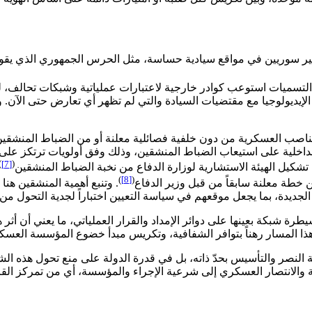
باب التسميات استوعب كوادر خارجية لاعتبارات عملياتية وشبكات تحالف
إيديولوجيا مع مقتضيات السيادة والتي لم تظهر أي تعارض حتى الآن. ويز
ب العسكرية من دون خلفية فصائلية معلنة أو من الضباط المنشقين أصلا
خلية على استيعاب الضباط المنشقين، وذلك وفق أولويات ترتكز على ال
)
[7]
(
 تشكيل الهيئة الاستشارية لوزارة الدفاع من نخبة الضباط المنشقين
)
[8]
(
خطة معلنة سابقاً من قبل وزير الدفاع
. وتنبع أهمية المنشقين هن
بنية الجديدة، بما يجعل موقعهم في سياسة التعيين اختباراً لجدية التحول 
شبكة بعينها على دوائر الإمداد والقرار العملياتي، ما يعني أن أثر هذ
ا المسار رهناً بتوافر الشفافية، وتكريس مبدأ خضوع المؤسسة العسكر
نصر والتأسيس بحدّ ذاته، بل في قدرة الدولة على منع تحول هذه الشبكا
ثقة والانتصار العسكري إلى شرعية الإجراء والمؤسسة، أي من تمركز ال