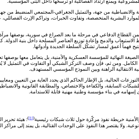
للمشروعية ويمنع ارتداد الفصائلية أو ترسخها داخل البُنى المؤسسية.
نية والانضباطية من جهة، والتمثيل الجغرافي-المجتمعي المنضبط من جهة 
رد البشرية المتخصصة، وتفاوت الخبرات، وتراكم الإرث الفصائلي، عل
ضمن القطاع الدفاعي في مرحلة ما بعد الصراع في سورية، بوصفها مرآة لت
الاستيعاب والدمج وإعادة توزيع العناصر المسلحة داخل بنية الدولة. كم
تيح فهماً أعمق لمسار تشكّل السلطة الجديدة وأدواتها.
صيغة النهائية للمؤسسة العسكرية والأمنية، بل يتعامل معها بوصفها تعب
لكامل. ومن ثم، فإن وصف التركز الشبكي أو التفاوت في التمثيل لا ي
ية الانتقالية الراهنة وبين النموذج المؤسسي المستهدف.
توزعات الحالية، بل الإطار الحاكم الذي يحدد الغاية من التعيين ومعايي
ا للشبكات السابقة، والكفاءة والاختصاص، والمطابقة القانونية والان
 إسهامه في بناء مؤسسة وطنية مهنية قابلة للاستدامة.
)
[1]
(
لأمنية خريطة نفوذ مركّزة حول ثلاث شبكات رئيسية
: هيئة تحرير 
عية. ولا يقتصر هذا النفوذ على الوحدات القتالية، بل يمتد إلى مراكز