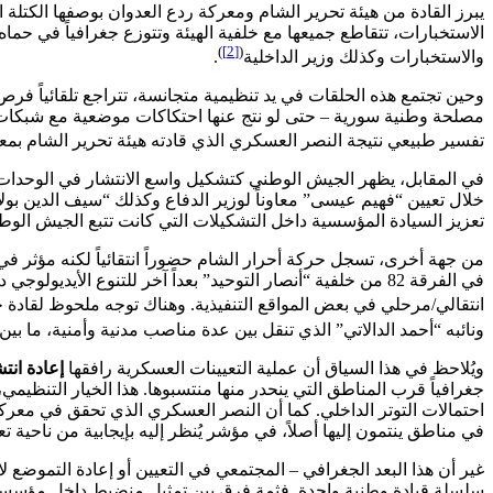
يبرز القادة من هيئة تحرير الشام ومعركة ردع العدوان بوصفها الكتلة ال
الاستخبارات، تتقاطع جميعها مع خلفية الهيئة وتتوزع جغرافياً في حماه 
)
[2]
(
والاستخبارات وكذلك وزير الداخلية
.
وحين تجتمع هذه الحلقات في يد تنظيمية متجانسة، تتراجع تلقائياً ف
مصلحة وطنية سورية – حتى لو نتج عنها احتكاكات موضعية مع شبكات أخرى.
تفسير طبيعي نتيجة النصر العسكري الذي قادته هيئة تحرير الشام بمعرك
في المقابل، يظهر الجيش الوطني كتشكيل واسع الانتشار في الوحدات
تعزيز السيادة المؤسسية داخل التشكيلات التي كانت تتبع الجيش الوط
في الفرقة 82 من خلفية “أنصار التوحيد” بعداً آخر للتنوع ا
انتقالي/مرحلي في بعض المواقع التنفيذية. وهناك توجه ملحوظ لقاد
ونائبه “أحمد الدالاتي” الذي تنقل بين عدة مناصب مدنية وأمنية، ما ب
ويُلاحظ في هذا السياق أن عملية التعيينات العسكرية رافقها
إعادة انت
جغرافياً قرب المناطق التي ينحدر منها منتسبوها. هذا الخيار التنظيم
احتمالات التوتر الداخلي. كما أن النصر العسكري الذي تحقق في معركة رد
في مناطق ينتمون إليها أصلاً، في مؤشر يُنظر إليه بإيجابية من ناحية تعز
غير أن هذا البعد الجغرافي – المجتمعي في التعيين أو إعادة التموضع ل
سلسلة قيادة وطنية واحدة. فثمة فرق بين تمثيلٍ منضبط داخل مؤسسة م