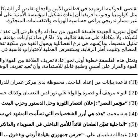
تقتضي الحوكمة الرشيدة في قطاعي الأمن والدفاع تقليص أثر الشبكات ا
مثل كولومبيا وجنوب أفريقيا أن إعادة تشكيل المؤسسة الأمنية على أس
عبر مسار تدريجي يراعي حساسية الهويات والانقسامات المتجذّرة.
تُحوّل سورية الجديدة فلسفةَ التعيين من معادلة ولاءٍ ظرفي إلى عقد
لشبكة، ولا مكافأة على سابقة قتالية، ولا أداةً لإرضاء توازنات مؤقتة
تمثيل منضبط، بما يُسهم في نزع الفصائلية ويحول القوة من ملكية تن
المصالح وتثبيت أطر الرقابة، وستتعرض العملية لاختباراتٍ قاسية في ال
وتمثل هذه الفلسفة خطوة أولى نحو إعادة تعريف العلاقة بين القوة والش
القوة والقرار على أسسٍ وطنيةٍ قابلةٍ للاستدامة، وأن تُعيد تعريف ا
([1]) قاعدة بيانات من إعداد الباحث، محفوظة لدى مركز عمران للدراسات الاستراتيجية، وقد بُنيت من خلال رصد البيانات مفتوحة المصدر.
([2]) اللواء مرهف أبو قصرة واللواء علي نورالدين النعسان وكذلك حسين السلامة وأنس خطاب جميعهم أعضاء في هيئة تحرير الشام سابقاً قبل حلّها.
([3])
“مؤتمر النصر”: إعلان انتصار الثورة وحل الدستور وحزب البعث 
([4]) هبة محمد،
“هذه هي أبرز الشخصيات التي تسلّمت المشهد في سو
([5])
“الداخلية تعيّن الطحان قائداً للأمن الداخلي في السويداء والدا
([6]) عبدالله سليمان علي،
“حرس جمهوري بقيادة أردني و6 فرق… الدفاع السورية تستكمل بناء هيكلها التنظيمي”