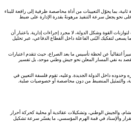
ثانية، بما يحوّل التعيينات من أداة محاصصة ظرفية إلى رافعة للبناء
ى نحو يجعل سرعة التنفيذ مرهونةً بقدرة الإدارة على ضبط
وازنات القوة وشكل الدولة، لا مجرد إجراءات إدارية. باعتبار أن
ا يسعى لتفكيك البُنى الفاعلة داخل القطاع الدفاعي، عبر تحليل
يراً انتقالياً عن لحظة تأسيس ما بعد الصراع، حيث تتقدم اعتبارات
ُقصد به نفي المسار المعلن نحو جيش وطني موحد، بل تفسير
ره وحدوده داخل الدولة الجديدة. وعليه، تقوم فلسفة التعيين في
ضباطية، والتمثيل المنضبط من دون محاصصة أو خصوصيات صلبة.
الشام، والجيش الوطني، وتشكيلات عقائدية أو محلية كحركة أحرار
 القرار والإسناد في قمة الهرم المؤسسي، ما يفسّر سرعة تشكيل