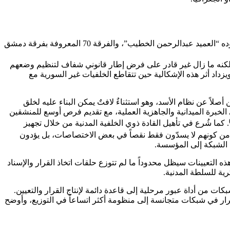
لا يقتصر التباين على الخلفية التنظيمية؛ إذ تكشف البيانات عن إدماج غير سوريين في مواقع سيادية حساسة، مثل الحرس الجمهوري الذي يقوده “العميد عبدالرحمن الخطيب”، والفرقة 70 المعروفة بفرقة دمشق
، لكنه ما زال غير قادر على فرض إطار قانوني شفاف لتنظيم وضعهم
داد أثر هذه الإشكالية حين تتقاطع الخلفيات غير السورية مع
ً عن نظام الأسد، وهو استثناءٌ لافتٌ يمكن البناء عليه لخلق
خبرة الميدانية والجاهزية العملية، مع تقديم فرص أوسع للمنشقين
. كما شُرع في تأهيل القادة ذوي الخلفية المدنية من خلال تجهيز
ا من كونهم لا يسدّون فقط نقصاً في بعض الاختصاصات، بل يؤدون
من الشبكة إلى المؤسسة.
ه التعيينات سيظل محدوداً ما لم تتوزع حلقات اتخاذ القرار والإسناد
ية للسلطة المدنية.
ت من أداة عبور مرحلية إلى قاعدة دائمة لإنتاج القرار والتعيين.
قرار في شبكات متجانسة إلى منظومة أكثر اتساعاً في التوزيع، وأوضح