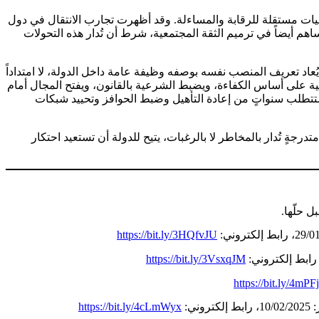
ليات مستقلة للرقابة والمساءلة. وقد أظهرت تجارب الانتقال في دول
م أيضاً في ترميم الثقة المجتمعية، شرط أن تُدار هذه التحولات
عاد تعريف المنصب نفسه بوصفه وظيفة عامة داخل الدولة، لا امتداداً
ؤولية على أساس الكفاءة، ويضبط الشرعية بالقانون، ويفتح المجال أمام
ستتطلب سنواتٍ من إعادة التأهيل وضبط الحوافز وتحييد شبكات
ةٍ تُدار بالمخاطر لا بالرغبات، يتيح للدولة أن تستعيد احتكار
https://bit.ly/3HQfvJU
https://bit.ly/3VsxqJM
https://bit.ly/4mP
ني:
https://bit.ly/4cLmWyx