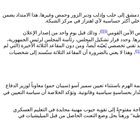
يف دمشق إلى حلب وإدلب ودير الزور وحمص وغيرها. هذا الامتداد يضمن
اخلي أكثر حساسية لأي اهتزاز في مركز الشبكة.
)
[9]
(
، وذلك قبل يومٍ واحد من إصدار الإعلان
تعبئة والحرب وغيرها. وحدد قرار تشكيل المجلس، رئاسة المجلس لرئيس الجمهورية،
تقني تخصصي يُعيّنه أيضاً، ومن دون المقاعد الثلاثة الأخيرة (التي لم
)
، وهذا لا يعني بالضرورة أن المقاعد الثلاثة ستُسند إلى شخصيات
مة الهرم باستثناء تعيين سمير آسو (سيبان حمو) معاوناً لوزير الدفاع
ُدار بحساسيةٍ سياسية وقانونية. وتؤكد الخلاصة أن سياسة التعيين في
الحاجة مفتوحةً إلى تقوية جيوب مهنية محايدة في التعليم العسكري
قراطية” ورهناً بحل وضع التعنت الحاصل من قبل الميليشيات في