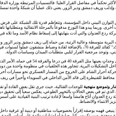
أكثر تحكماً في مفاصل القرار العليا؛ فالتسميات المرتبطة بوزارة الدفاع
وإدلب وريف دمشق ودير الزور. يعني ذلك عملياً أن شبكةً واحدة تمسك بال
رص التوازن البيني داخل المؤسسة، وتتعاظم قدرة تلك الشبكة على فرض
 وربما يبدو هذا التوزع مدفوعاً بالمرحلة الانتقالية ومتطلباتها ناهي
ة ردع العدوان والتي أدت بنهايتها إلى إسقاط نظام الأسد وما تلاه في
 البرية متوسطة وعالية الرتبة، من حماه إلى ريف دمشق ودير الزور
خلال تعيين “فهيم عيسى” معاوناً لوزير الدفاع وكذلك “سيف الدين بولاد” كقائد للفرقة 
ني، وتوحد مرجعية القرار لتلبي متطلبات الميدان وسياسات الدولة.
من جهة أخرى، تسجل حركة أحرار الشام حضوراً انت
لأيديولوجي داخل التشكيلات البرية. تتجاور هذه الخلفيات في منظومة واحدة من
ة حركة أحرار الشام على الخروج من المسار العسكري نحو مسارات أخر
ين محافظ للقنيطرة إلى قائد الأمن الداخلي في السويداء وأخيراً في ري
شار وتموضع منهجية
للوحدات القتالية، حيث جرى نقل بعض القادة أو ت
ي، الذي تم في بعض الحالات بالتخيير الطوعي، يعكس سعياً إلى تحقيق د
ع العدوان أتاح هامشاً واسعاً لإعادة ترتيب البنية القيادية على أسس أكث
يز الانتماء والانضباط.
ا ينبغي فهمه بوصفه إقراراً بخصوصيات مناطقية أو دينية أو عرقية داخل
وحدة، وبين تكريس كتل صلبة أو امتيازات دائمة على أساس الهوية أو 