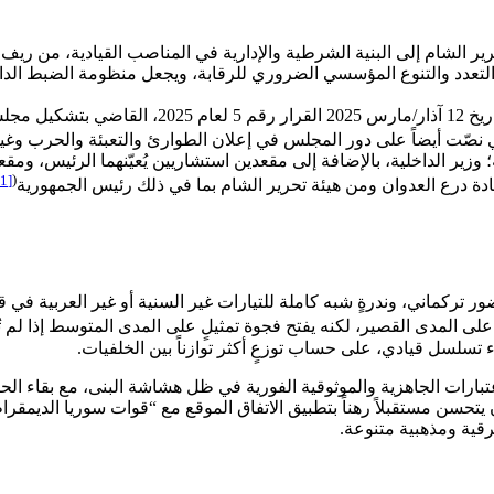
رير الشام إلى البنية الشرطية والإدارية في المناصب القيادية، من ر
ش التعدد والتنوع المؤسسي الضروري للرقابة، ويجعل منظومة الضبط الد
ن القومي
المادة 41 من ذلك الإعلان، التي نصّت أيضاً على دور المجلس في إعلان الطوارئ وال
زير الداخلية، بالإضافة إلى مقعدين استشاريين يُعيّنهما الرئيس، ومقعد 
[11]
(
ة درع العدوان ومن هيئة تحرير الشام بما في ذلك رئيس الجمهورية
ور تركماني، وندرةٍ شبه كاملة للتيارات غير السنية أو غير العربية في ق
 على المدى القصير، لكنه يفتح فجوة تمثيلٍ على المدى المتوسط إذا لم ت
تسلسل قيادي، على حساب توزعٍ أكثر توازناً بين الخلفيات.
جّح اعتبارات الجاهزية والموثوقية الفورية في ظل هشاشة البنى، مع بقاء 
ن يتحسن مستقبلاً رهناً بتطبيق الاتفاق الموقع مع “قوات سوريا الديم
قية ومذهبية متنوعة.