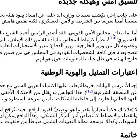
تنسيق أمني وهيكلة جديدة
على جانب آخر، تكشف تعيينات وزارة الداخلية عن امتداد نفوذ هيئة تح
تنسيقاً أمنياً سريعاً بين الشرطة والأمن العسكري، لكنه يقلّص هام
أما بما يتعلق بمجلس الأمن القومي، فقد أصدر الرئيس أحمد الشرع بتاريخ 12 آذار/مارس 2025 القرار رقم 5 لعام 2025، القاضي بتشكيل مجلس الأم
)
[10]
(
الدستوري
، نظراً لارتباط المجلس ب
وعضوية كل من وزير الخارجية؛ وزير الدفاع؛ مدير الاستخبارات العامة؛ و
تتضح بعد)، فإن كافة الشخصيات القيادية في المجلس هي من ضمن قاد
خارج الهيئة، في ظل غياب المعلومات حول هوياتهم.
اعتبارات التمثيل والهوية الوطنية
إجمالاً، ترسم البيانات خريطةً يغلب عليها الانتماء العربي السني مع حض
[12]
عن المنطقة الشرقية(
). هذا التجانس قد يقلل من الاحتكاك الأفقي
العهد الحالي انحازت إلى فاعلية الشبكات لتأمين سرعة السيطرة وبناء 
لا يُعدّ ذلك حكماً معيارياً بقدر ما هو توصيفٌ لقيود الواقع، حيث تُر
والقضاء والانضباط لامتصاص آثار التركّز الشبكي. وهذا الواقع يمكن أ
السويداء، وكذلك توسعة مظلة التعيينات لتشمل ضباطاً من خلفيات عر
خاتمة